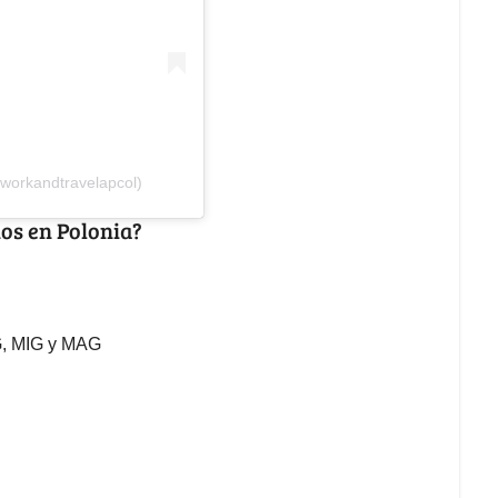
workandtravelapcol)
os en Polonia?
G, MIG y MAG