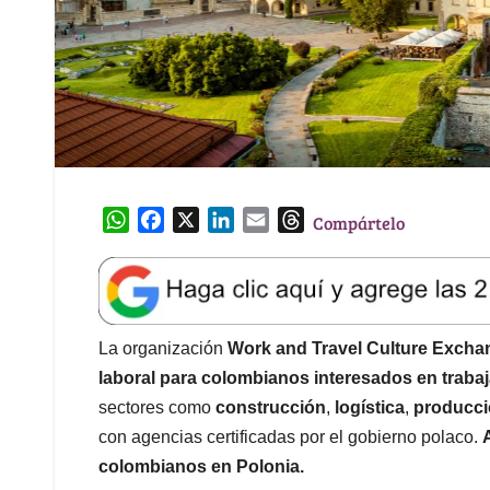
W
F
X
L
E
T
Compártelo
h
a
i
m
h
a
c
n
a
r
t
e
k
i
e
s
b
e
l
a
A
o
d
d
La organización
Work and Travel Culture Excha
p
o
I
s
laboral para colombianos interesados en trabaj
p
k
n
sectores como
construcción
,
logística
,
producc
con agencias certificadas por el gobierno polaco.
colombianos en Polonia.