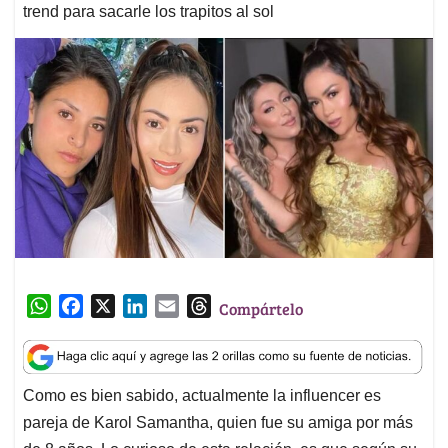
trend para sacarle los trapitos al sol
W
F
X
L
E
T
Compártelo
h
a
i
m
h
a
c
n
a
r
t
e
k
i
e
Como es bien sabido, actualmente la influencer es
s
b
e
l
a
pareja de Karol Samantha, quien fue su amiga por más
A
o
d
d