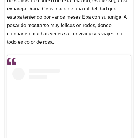
p
o
I
s
de 8 años. Lo curioso de esta relación, es que según su
p
k
n
expareja Diana Celis, nace de una infidelidad que
estaba teniendo por varios meses Epa con su amiga. A
pesar de mostrarse muy felices en redes, donde
comparten muchas veces su convivir y sus viajes, no
todo es color de rosa.