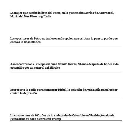
La mujer que tumbó la lista del Pacto, en la que estaba María Fda. Carrascal,
María del Mar Pizarro y “Lalis
Los opositores de Petro no tuvieron más opción que criticar la puerta por la que
entró a la Casa Blanca
Así encontraron el cuerpo del cura Camilo Torres, 60 años después de haber sido
escondido por un general del Ejército
Regresar a la radio para comentar fútbol, la solución de Iván Mejía para luchar
contra la depresión
La casona más de 100 años de la embajada de Colombia en Washington donde
Petro afinó su cara a cara con Trump