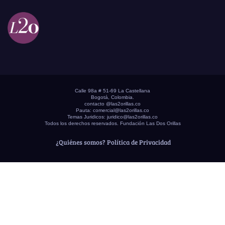
Calle 98a # 51-69 La Castellana
Bogotá, Colombia.
contacto @las2orillas.co
Pauta:
comercial@las2orillas.co
Temas Juridicos:
juridico@las2orillas.co
Todos los derechos reservados. Fundación Las Dos Orillas
¿Quiénes somos?
Política de Privacidad