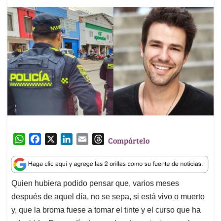
W
F
X
L
E
T
Compártelo
h
a
i
m
h
a
c
n
a
r
t
e
k
i
e
Quien hubiera podido pensar que, varios meses
s
b
e
l
a
después de aquel día, no se sepa, si está vivo o muerto
A
o
d
d
p
o
I
s
y, que la broma fuese a tomar el tinte y el curso que ha