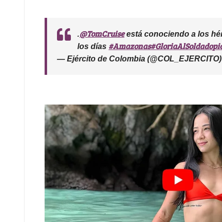
@TomCruise
.
está conociendo a los hé
#Amazonas
#GloriaAlSoldado
pi
los días
— Ejército de Colombia (@COL_EJERCITO