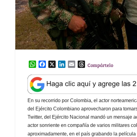
W
F
X
L
E
T
Compártelo
h
a
i
m
h
a
c
n
a
r
t
e
k
i
e
s
b
e
l
a
A
o
d
d
En su recorrido por Colombia, el actor norteameri
p
o
I
s
del Ejército Colombiano aprovecharon para tomarse
p
k
n
Twitter, del Ejército Nacional mandó un mensaje 
actor sonriente en compañía de varios militares co
aproximadamente, en el país grabando la película