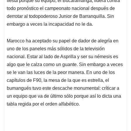
p
o
I
s
fiesta porque su equipo, el Bucaramanga, lidera contra
p
k
n
todo pronóstico el campeonato nacional después de
derrotar al todopoderoso Junior de Barranquilla. Sin
embargo a veces la incapacidad no le da.
Marocco ha aceptado su papel de dador de alegría en
uno de los paneles más sólidos de la televisión
nacional. Estar al lado de Asprilla y ser su némesis es
algo que le calza como un guante. Sin embargo a veces
se le van las luces de la peor manera. En uno de los
capítulos de F90, la mesa de la que es estrella, el
bumangués tuvo este descache monumental: críticar a
un equipo que va de último sólo porque así lo dicta una
tabla regida por el orden alfabético.