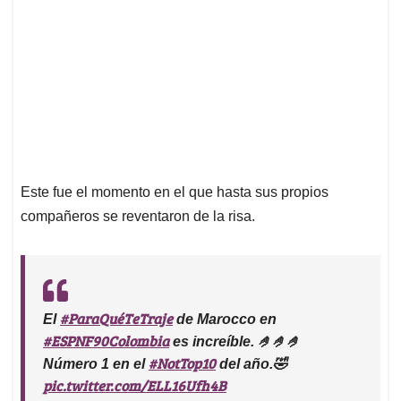
Este fue el momento en el que hasta sus propios
compañeros se reventaron de la risa.
#ParaQuéTeTraje
El
de Marocco en
#ESPNF90Colombia
es increíble. 🤌🤌🤌
#NotTop10
Número 1 en el
del año.🤣
pic.twitter.com/ELL16Ufh4B