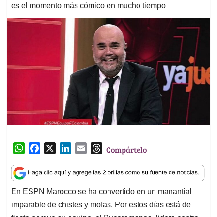
es el momento más cómico en mucho tiempo
W
F
X
L
E
T
Compártelo
h
a
i
m
h
a
c
n
a
r
t
e
k
i
e
En ESPN Marocco se ha convertido en un manantial
s
b
e
l
a
imparable de chistes y mofas. Por estos días está de
A
o
d
d