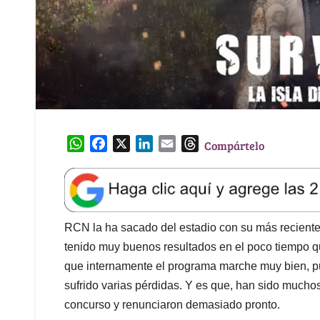
W
F
X
L
E
T
Compártelo
h
a
i
m
h
a
c
n
a
r
t
e
k
i
e
s
b
e
l
a
A
o
d
d
RCN la ha sacado del estadio con su más reciente
p
o
I
s
tenido muy buenos resultados en el poco tiempo que
p
k
n
que internamente el programa marche muy bien, pu
sufrido varias pérdidas. Y es que, han sido muchos
concurso y renunciaron demasiado pronto.