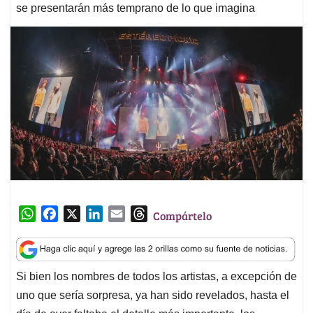
se presentarán más temprano de lo que imagina
W
F
X
L
E
T
Compártelo
h
a
i
m
h
a
c
n
a
r
t
e
k
i
e
Si bien los nombres de todos los artistas, a excepción de
s
b
e
l
a
uno que sería sorpresa, ya han sido revelados, hasta el
A
o
d
d