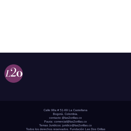
Calle 98a # 51-69 La Castellana
Bogotá, Colombia.
contacto @las2orillas.co
Pauta:
comercial@las2orillas.co
Temas Juridicos:
juridico@las2orillas.co
Todos los derechos reservados. Fundación Las Dos Orillas