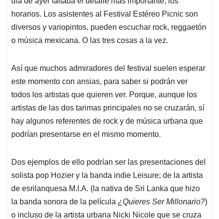
p
o
I
s
día de ayer faltaba el detalle más importante, los
p
k
n
horarios. Los asistentes al Festival Estéreo Picnic son
diversos y variopintos, pueden escuchar rock, reggaetón
o música mexicana. O las tres cosas a la vez.
Así que muchos admiradores del festival suelen esperar
este momento con ansias, para saber si podrán ver
todos los artistas que quieren ver. Porque, aunque los
artistas de las dos tarimas principales no se cruzarán, sí
hay algunos referentes de rock y de música urbana que
podrían presentarse en el mismo momento.
Dos ejemplos de ello podrían ser las presentaciones del
solista pop Hozier y la banda indie Leisure; de la artista
de esrilanquesa M.I.A. (la nativa de Sri Lanka que hizo
la banda sonora de la película
¿Quieres Ser Millonario?
)
o incluso de la artista urbana Nicki Nicole que se cruza