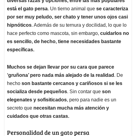
p
o
I
s
diversas razas y opciones, entre las más populares
p
k
n
está el gato persa
. Un tierno animal que
se caracteriza
por ser muy peludo, ser chato y tener unos ojos casi
hipnóticos
. Además de su ternura y docilidad, lo que lo
hace perfecto como mascota, sin embargo,
cuidarlos no
es sencillo, de hecho, tiene necesidades bastante
específicas.
Muchos se dejan llevar por su cara que parece
‘gruñona’ pero nada más alejado de la realidad
. De
hecho
son bastante cercanos y cariñosos si se les
socializa desde pequeños
. Sin contar que
son
elegenates y sofisiticados
, pero para nadie es un
secreto que
necesitan mucha más atención y
cuidados que otras castas.
Personalidad de un gato persa