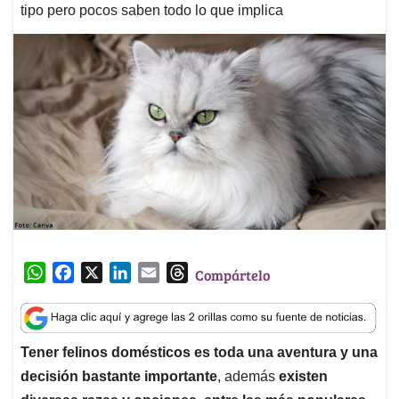
tipo pero pocos saben todo lo que implica
W
F
X
L
E
T
Compártelo
h
a
i
m
h
a
c
n
a
r
t
e
k
i
e
Tener felinos domésticos es toda una aventura y una
s
b
e
l
a
decisión bastante importante
, además
existen
A
o
d
d