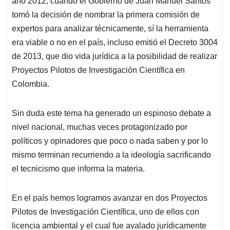
año 2012, cuando el Gobierno de Juan Manuel Santos
A
o
d
d
p
o
I
s
tomó la decisión de nombrar la primera comisión de
p
k
n
expertos para analizar técnicamente, sí la herramienta
era viable o no en el país, incluso emitió el Decreto 3004
de 2013, que dio vida jurídica a la posibilidad de realizar
Proyectos Pilotos de Investigación Científica en
Colombia.
Sin duda este tema ha generado un espinoso debate a
nivel nacional, muchas veces protagonizado por
políticos y opinadores que poco o nada saben y por lo
mismo terminan recurriendo a la ideología sacrificando
el tecnicismo que informa la materia.
En el país hemos logramos avanzar en dos Proyectos
Pilotos de Investigación Científica, uno de ellos con
licencia ambiental y el cual fue avalado jurídicamente