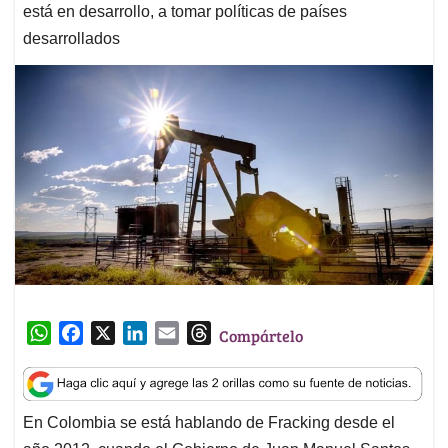
está en desarrollo, a tomar políticas de países
desarrollados
W
F
X
L
E
T
Compártelo
h
a
i
m
h
a
c
n
a
r
t
e
k
i
e
En Colombia se está hablando de Fracking desde el
s
b
e
l
a