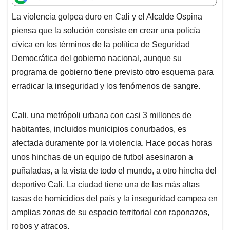
t
e
k
i
e
La violencia golpea duro en Cali y el Alcalde Ospina
s
b
e
l
a
piensa que la solución consiste en crear una policía
A
o
d
d
p
o
I
s
cívica en los términos de la política de Seguridad
p
k
n
Democrática del gobierno nacional, aunque su
programa de gobierno tiene previsto otro esquema para
erradicar la inseguridad y los fenómenos de sangre.
Cali, una metrópoli urbana con casi 3 millones de
habitantes, incluidos municipios conurbados, es
afectada duramente por la violencia. Hace pocas horas
unos hinchas de un equipo de futbol asesinaron a
puñaladas, a la vista de todo el mundo, a otro hincha del
deportivo Cali. La ciudad tiene una de las más altas
tasas de homicidios del país y la inseguridad campea en
amplias zonas de su espacio territorial con raponazos,
robos y atracos.