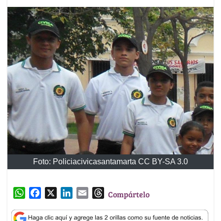
Foto: Policiacivicasantamarta CC BY-SA 3.0
W
F
X
L
E
T
Compártelo
h
a
i
m
h
a
c
n
a
r