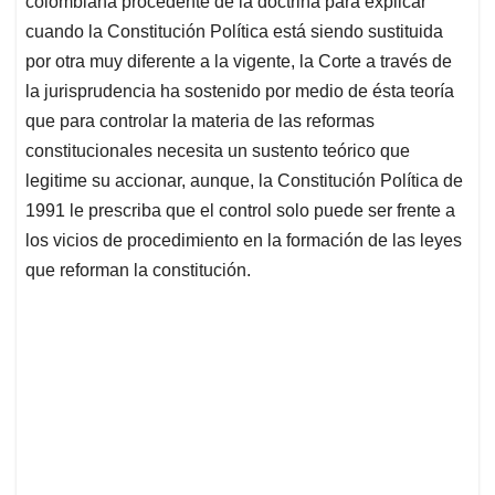
p
o
I
s
colombiana procedente de la doctrina para explicar
p
k
n
cuando la Constitución Política está siendo sustituida
por otra muy diferente a la vigente, la Corte a través de
la jurisprudencia ha sostenido por medio de ésta teoría
que para controlar la materia de las reformas
constitucionales necesita un sustento teórico que
legitime su accionar, aunque, la Constitución Política de
1991 le prescriba que el control solo puede ser frente a
los vicios de procedimiento en la formación de las leyes
que reforman la constitución.