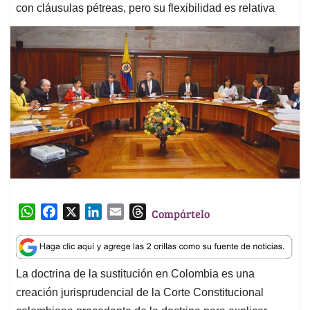
con cláusulas pétreas, pero su flexibilidad es relativa
W
F
X
L
E
T
Compártelo
h
a
i
m
h
a
c
n
a
r
t
e
k
i
e
La doctrina de la sustitución en Colombia es una
s
b
e
l
a
creación jurisprudencial de la Corte Constitucional
A
o
d
d