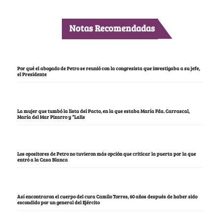
Notas Recomendadas
Por qué el abogado de Petro se reunió con la congresista que investigaba a su jefe,
el Presidente
La mujer que tumbó la lista del Pacto, en la que estaba María Fda. Carrascal,
María del Mar Pizarro y “Lalis
Los opositores de Petro no tuvieron más opción que criticar la puerta por la que
entró a la Casa Blanca
Así encontraron el cuerpo del cura Camilo Torres, 60 años después de haber sido
escondido por un general del Ejército