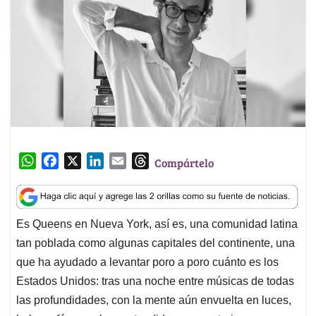
W
F
X
L
E
T
Compártelo
h
a
i
m
h
a
c
n
a
r
t
e
k
i
e
Es Queens en Nueva York, así es, una comunidad latina
s
b
e
l
a
tan poblada como algunas capitales del continente, una
A
o
d
d
p
o
I
s
que ha ayudado a levantar poro a poro cuánto es los
p
k
n
Estados Unidos: tras una noche entre músicas de todas
las profundidades, con la mente aún envuelta en luces,