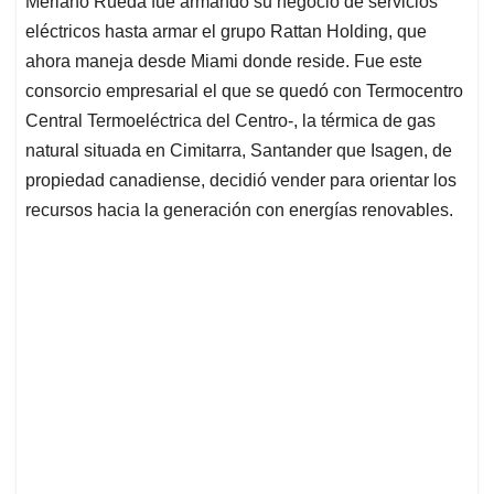
Merlano Rueda fue armando su negocio de servicios
A
o
d
d
p
o
I
s
eléctricos hasta armar el grupo Rattan Holding, que
p
k
n
ahora maneja desde Miami donde reside. Fue este
consorcio empresarial el que se quedó con Termocentro
Central Termoeléctrica del Centro-, la térmica de gas
natural situada en Cimitarra, Santander que Isagen, de
propiedad canadiense, decidió vender para orientar los
recursos hacia la generación con energías renovables.