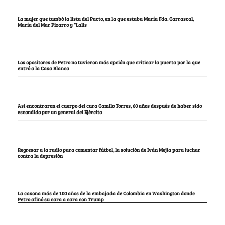
La mujer que tumbó la lista del Pacto, en la que estaba María Fda. Carrascal,
María del Mar Pizarro y “Lalis
Los opositores de Petro no tuvieron más opción que criticar la puerta por la que
entró a la Casa Blanca
Así encontraron el cuerpo del cura Camilo Torres, 60 años después de haber sido
escondido por un general del Ejército
Regresar a la radio para comentar fútbol, la solución de Iván Mejía para luchar
contra la depresión
La casona más de 100 años de la embajada de Colombia en Washington donde
Petro afinó su cara a cara con Trump