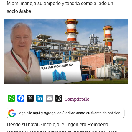
Miami maneja su emporio y tendría como aliado un
socio árabe
W
F
X
L
E
T
Compártelo
h
a
i
m
h
a
c
n
a
r
t
e
k
i
e
Desde su natal Sincelejo, el ingeniero Remberto
s
b
e
l
a