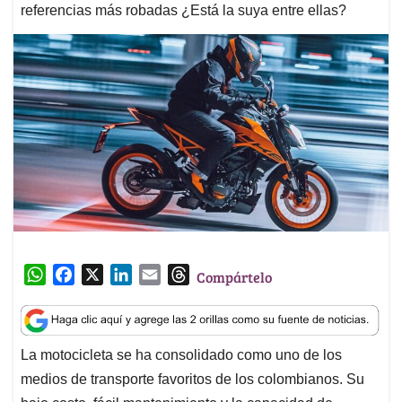
referencias más robadas ¿Está la suya entre ellas?
W
F
X
L
E
T
Compártelo
h
a
i
m
h
a
c
n
a
r
t
e
k
i
e
La motocicleta se ha consolidado como uno de los
s
b
e
l
a
medios de transporte favoritos de los colombianos. Su
A
o
d
d