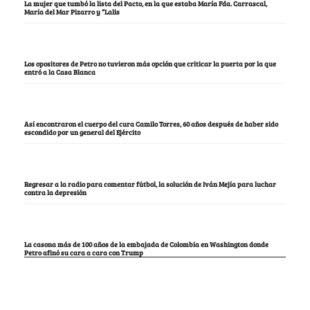
La mujer que tumbó la lista del Pacto, en la que estaba María Fda. Carrascal,
María del Mar Pizarro y “Lalis
Los opositores de Petro no tuvieron más opción que criticar la puerta por la que
entró a la Casa Blanca
Así encontraron el cuerpo del cura Camilo Torres, 60 años después de haber sido
escondido por un general del Ejército
Regresar a la radio para comentar fútbol, la solución de Iván Mejía para luchar
contra la depresión
La casona más de 100 años de la embajada de Colombia en Washington donde
Petro afinó su cara a cara con Trump