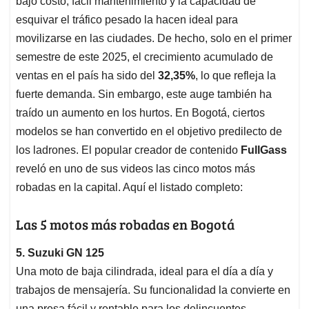
p
o
I
s
bajo costo, fácil mantenimiento y la capacidad de
p
k
n
esquivar el tráfico pesado la hacen ideal para
movilizarse en las ciudades. De hecho, solo en el primer
semestre de este 2025, el crecimiento acumulado de
ventas en el país ha sido del
32,35%
, lo que refleja la
fuerte demanda. Sin embargo, este auge también ha
traído un aumento en los hurtos. En Bogotá, ciertos
modelos se han convertido en el objetivo predilecto de
los ladrones. El popular creador de contenido
FullGass
reveló en uno de sus videos las cinco motos más
robadas en la capital. Aquí el listado completo:
Las 5 motos más robadas en Bogotá
5. Suzuki GN 125
Una moto de baja cilindrada, ideal para el día a día y
trabajos de mensajería. Su funcionalidad la convierte en
una presa fácil y rentable para los delincuentes.