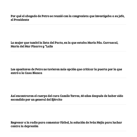
Por qué el abogado de Petro se reunió con la congresista que investigaba a su jefe,
el Presidente
La mujer que tumbó la lista del Pacto, en la que estaba María Fda. Carrascal,
María del Mar Pizarro y “Lalis
Los opositores de Petro no tuvieron más opción que criticar la puerta por la que
entró a la Casa Blanca
Así encontraron el cuerpo del cura Camilo Torres, 60 años después de haber sido
escondido por un general del Ejército
Regresar a la radio para comentar fútbol, la solución de Iván Mejía para luchar
contra la depresión