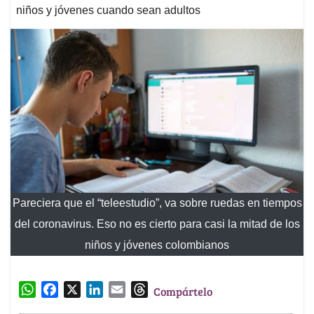
niños y jóvenes cuando sean adultos
Pareciera que el “teleestudio”, va sobre ruedas en tiempos
del coronavirus. Eso no es cierto para casi la mitad de los
niños y jóvenes colombianos
W
F
X
L
E
T
Compártelo
h
a
i
m
h