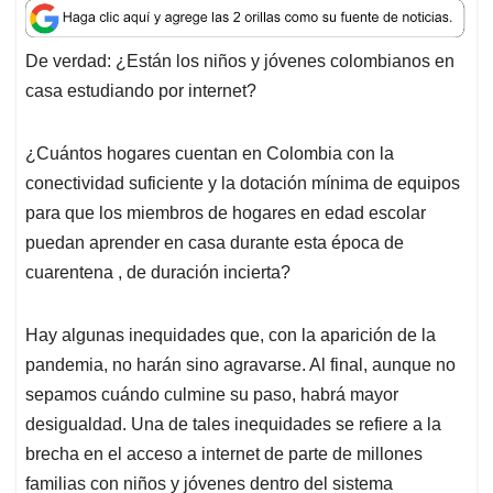
a
c
n
a
r
t
e
k
i
e
De verdad: ¿Están los niños y jóvenes colombianos en
s
b
e
l
a
casa estudiando por internet?
A
o
d
d
p
o
I
s
p
k
n
¿Cuántos hogares cuentan en Colombia con la
conectividad suficiente y la dotación mínima de equipos
para que los miembros de hogares en edad escolar
puedan aprender en casa durante esta época de
cuarentena , de duración incierta?
Hay algunas inequidades que, con la aparición de la
pandemia, no harán sino agravarse. Al final, aunque no
sepamos cuándo culmine su paso, habrá mayor
desigualdad. Una de tales inequidades se refiere a la
brecha en el acceso a internet de parte de millones
familias con niños y jóvenes dentro del sistema