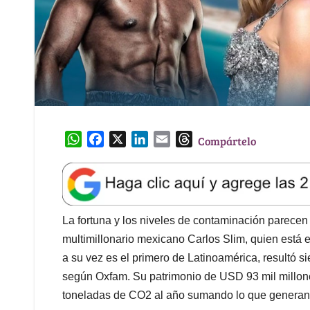
W
F
X
L
E
T
Compártelo
h
a
i
m
h
a
c
n
a
r
t
e
k
i
e
s
b
e
l
a
A
o
d
d
La fortuna y los niveles de contaminación parecen
p
o
I
s
multimillonario mexicano Carlos Slim, quien está 
p
k
n
a su vez es el primero de Latinoamérica, resultó 
según Oxfam. Su patrimonio de USD 93 mil millone
toneladas de CO2 al año sumando lo que generan s