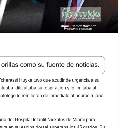
Tcherassi Huyke tuvo que acudir de urgencia a su
uaba, dificultaba su respiración y lo limitaba al
matólogo lo remitieron de inmediato al neurocirujano
no del Hospital Infantil Nickalus de Miami para
atura en su espina dorsal superaba los 45 grados. Su