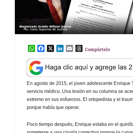
W
F
X
L
E
T
Compártelo
h
a
i
m
h
a
c
n
a
r
t
e
k
i
e
s
b
e
l
a
A
o
d
d
En agosto de 2015, el joven adolescente Enrique 
p
o
I
s
servicio médico. Una lesión en su columna se acent
p
k
n
extremo en sus esfuerzos. El ortopedista y el trau
porque había que operar.
Poco tiempo después, Enrique estaba en el quirófa
someterse a una cirugía correctiva porque la curv