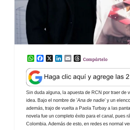
W
F
X
L
E
T
Compártelo
h
a
i
m
h
a
c
n
a
r
t
e
k
i
e
s
b
e
l
a
A
o
d
d
Sin duda alguna, la apuesta de RCN por traer de vu
p
o
I
s
idea. Bajo el nombre de '
Ana de nadie
' y un elenc
p
k
n
además, trajo de vuelta a Paola Turbay a las panta
novela fue un completo éxito para el canal, pues r
Colombia. Además de esto, en redes es normal ve