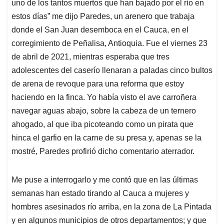
uno de los tantos muertos que han bajado por el río en
A
o
d
d
p
o
I
s
estos días” me dijo Paredes, un arenero que trabaja
p
k
n
donde el San Juan desemboca en el Cauca, en el
corregimiento de Peñalisa, Antioquia. Fue el viernes 23
de abril de 2021, mientras esperaba que tres
adolescentes del caserío llenaran a paladas cinco bultos
de arena de revoque para una reforma que estoy
haciendo en la finca. Yo había visto el ave carroñera
navegar aguas abajo, sobre la cabeza de un ternero
ahogado, al que iba picoteando como un pirata que
hinca el garfio en la carne de su presa y, apenas se la
mostré, Paredes profirió dicho comentario aterrador.
Me puse a interrogarlo y me contó que en las últimas
semanas han estado tirando al Cauca a mujeres y
hombres asesinados río arriba, en la zona de La Pintada
y en algunos municipios de otros departamentos; y que