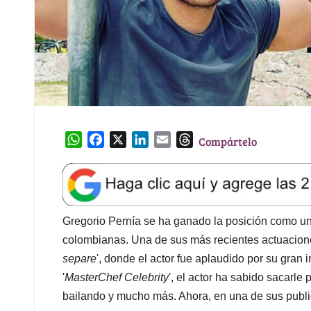
W
F
X
L
E
T
Compártelo
h
a
i
m
h
a
c
n
a
r
t
e
k
i
e
s
b
e
l
a
A
o
d
d
Gregorio Pernía se ha ganado la posición como un
p
o
I
s
colombianas. Una de sus más recientes actuacione
p
k
n
separe
', donde el actor fue aplaudido por su gran
'
MasterChef Celebrity
', el actor ha sabido sacarle
bailando y mucho más. Ahora, en una de sus publi