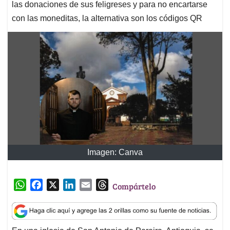
las donaciones de sus feligreses y para no encartarse
con las moneditas, la alternativa son los códigos QR
Imagen: Canva
W
F
X
L
E
T
Compártelo
h
a
i
m
h
a
c
n
a
r
t
e
k
i
e