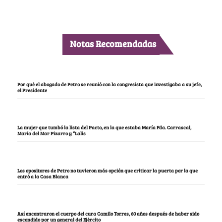
Notas Recomendadas
Por qué el abogado de Petro se reunió con la congresista que investigaba a su jefe,
el Presidente
La mujer que tumbó la lista del Pacto, en la que estaba María Fda. Carrascal,
María del Mar Pizarro y “Lalis
Los opositores de Petro no tuvieron más opción que criticar la puerta por la que
entró a la Casa Blanca
Así encontraron el cuerpo del cura Camilo Torres, 60 años después de haber sido
escondido por un general del Ejército