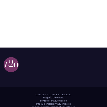
Calle 98a # 51-69 La Castellana
Bogotá, Colombia.
contacto @las2orillas.co
Pauta:
comercial@las2orillas.co
Temas Juridicos:
juridico@las2orillas.co