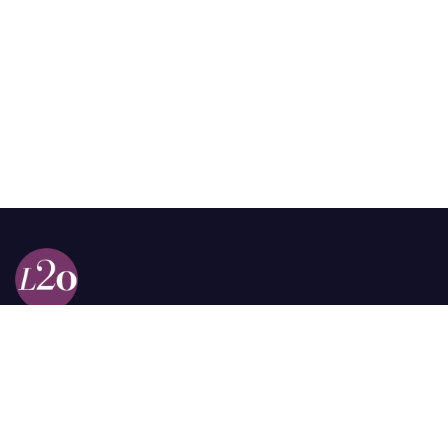
Calle 98a # 51-69 La Castellana
Bogotá, Colombia.
contacto @las2orillas.co
Pauta:
comercial@las2orillas.co