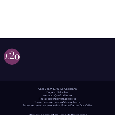
Calle 98a # 51-69 La Castellana
Bogotá, Colombia.
contacto @las2orillas.co
Pauta:
comercial@las2orillas.co
Temas Juridicos:
juridico@las2orillas.co
Todos los derechos reservados. Fundación Las Dos Orillas
¿Quiénes somos?
Política de Privacidad