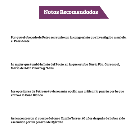
Notas Recomendadas
Por qué el abogado de Petro se reunió con la congresista que investigaba a su jefe,
el Presidente
La mujer que tumbó la lista del Pacto, en la que estaba María Fda. Carrascal,
María del Mar Pizarro y “Lalis
Los opositores de Petro no tuvieron más opción que criticar la puerta por la que
entró a la Casa Blanca
Así encontraron el cuerpo del cura Camilo Torres, 60 años después de haber sido
escondido por un general del Ejército