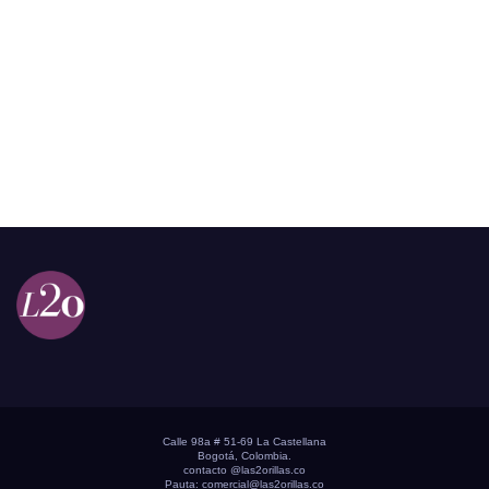
Calle 98a # 51-69 La Castellana
Bogotá, Colombia.
contacto @las2orillas.co
Pauta:
comercial@las2orillas.co