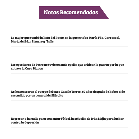
Notas Recomendadas
La mujer que tumbó la lista del Pacto, en la que estaba María Fda. Carrascal,
María del Mar Pizarro y “Lalis
Los opositores de Petro no tuvieron más opción que criticar la puerta por la que
entró a la Casa Blanca
Así encontraron el cuerpo del cura Camilo Torres, 60 años después de haber sido
escondido por un general del Ejército
Regresar a la radio para comentar fútbol, la solución de Iván Mejía para luchar
contra la depresión