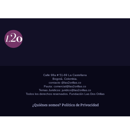
Calle 98a # 51-69 La Castellana
Bogotá, Colombia.
contacto @las2orillas.co
Pauta:
comercial@las2orillas.co
Temas Juridicos:
juridico@las2orillas.co
Todos los derechos reservados. Fundación Las Dos Orillas
¿Quiénes somos?
Política de Privacidad