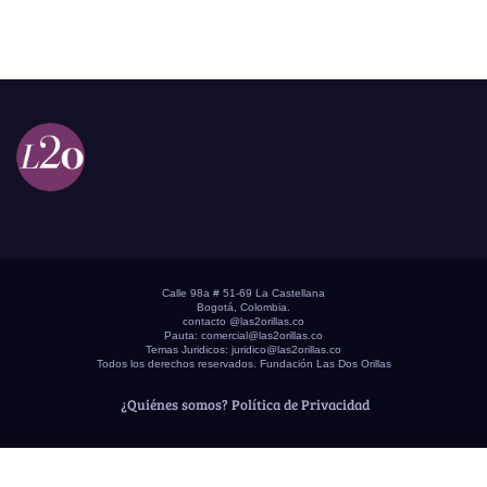
Calle 98a # 51-69 La Castellana
Bogotá, Colombia.
contacto @las2orillas.co
Pauta:
comercial@las2orillas.co
Temas Juridicos:
juridico@las2orillas.co
Todos los derechos reservados. Fundación Las Dos Orillas
¿Quiénes somos?
Política de Privacidad