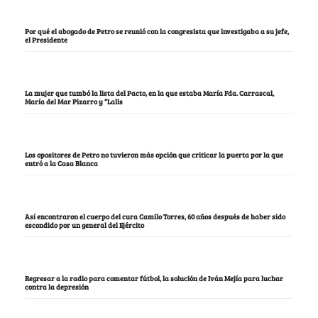
Por qué el abogado de Petro se reunió con la congresista que investigaba a su jefe,
el Presidente
La mujer que tumbó la lista del Pacto, en la que estaba María Fda. Carrascal,
María del Mar Pizarro y “Lalis
Los opositores de Petro no tuvieron más opción que criticar la puerta por la que
entró a la Casa Blanca
Así encontraron el cuerpo del cura Camilo Torres, 60 años después de haber sido
escondido por un general del Ejército
Regresar a la radio para comentar fútbol, la solución de Iván Mejía para luchar
contra la depresión