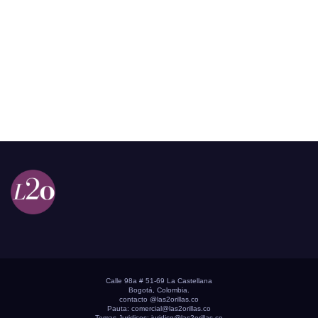
Calle 98a # 51-69 La Castellana
Bogotá, Colombia.
contacto @las2orillas.co
Pauta:
comercial@las2orillas.co
Temas Juridicos:
juridico@las2orillas.co