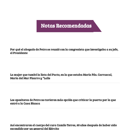
Notas Recomendadas
Por qué el abogado de Petro se reunió con la congresista que investigaba a su jefe,
el Presidente
La mujer que tumbó la lista del Pacto, en la que estaba María Fda. Carrascal,
María del Mar Pizarro y “Lalis
Los opositores de Petro no tuvieron más opción que criticar la puerta por la que
entró a la Casa Blanca
Así encontraron el cuerpo del cura Camilo Torres, 60 años después de haber sido
escondido por un general del Ejército