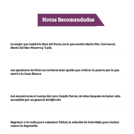
Notas Recomendadas
La mujer que tumbó la lista del Pacto, en la que estaba María Fda. Carrascal,
María del Mar Pizarro y “Lalis
Los opositores de Petro no tuvieron más opción que criticar la puerta por la que
entró a la Casa Blanca
Así encontraron el cuerpo del cura Camilo Torres, 60 años después de haber sido
escondido por un general del Ejército
Regresar a la radio para comentar fútbol, la solución de Iván Mejía para luchar
contra la depresión