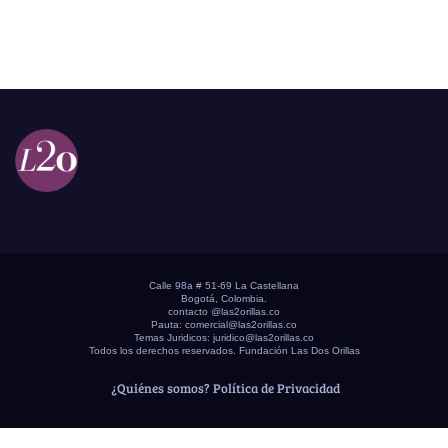
Calle 98a # 51-69 La Castellana
Bogotá, Colombia.
contacto @las2orillas.co
Pauta:
comercial@las2orillas.co
Temas Juridicos:
juridico@las2orillas.co
Todos los derechos reservados. Fundación Las Dos Orillas
¿Quiénes somos?
Política de Privacidad