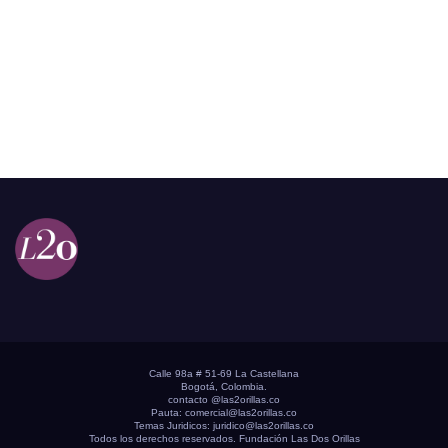
Calle 98a # 51-69 La Castellana
Bogotá, Colombia.
contacto @las2orillas.co
Pauta:
comercial@las2orillas.co
Temas Juridicos:
juridico@las2orillas.co
Todos los derechos reservados. Fundación Las Dos Orillas