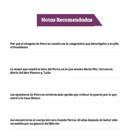
Notas Recomendadas
Por qué el abogado de Petro se reunió con la congresista que investigaba a su jefe,
el Presidente
La mujer que tumbó la lista del Pacto, en la que estaba María Fda. Carrascal,
María del Mar Pizarro y “Lalis
Los opositores de Petro no tuvieron más opción que criticar la puerta por la que
entró a la Casa Blanca
Así encontraron el cuerpo del cura Camilo Torres, 60 años después de haber sido
escondido por un general del Ejército