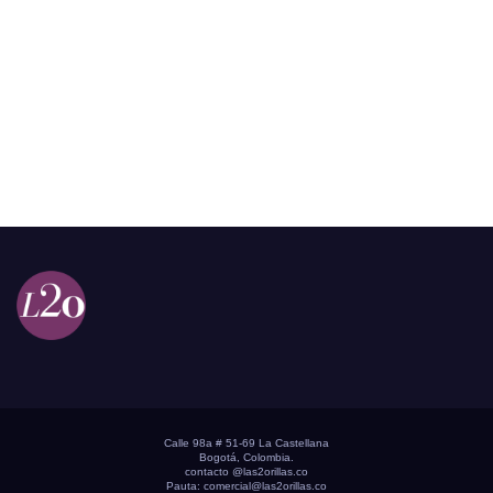
Calle 98a # 51-69 La Castellana
Bogotá, Colombia.
contacto @las2orillas.co
Pauta:
comercial@las2orillas.co