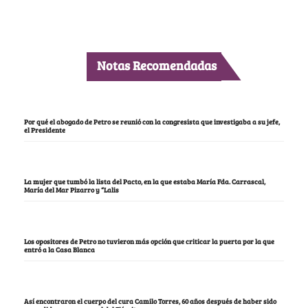
Notas Recomendadas
Por qué el abogado de Petro se reunió con la congresista que investigaba a su jefe,
el Presidente
La mujer que tumbó la lista del Pacto, en la que estaba María Fda. Carrascal,
María del Mar Pizarro y “Lalis
Los opositores de Petro no tuvieron más opción que criticar la puerta por la que
entró a la Casa Blanca
Así encontraron el cuerpo del cura Camilo Torres, 60 años después de haber sido