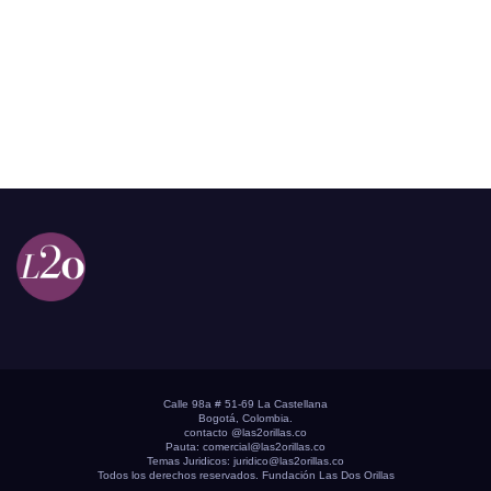
Calle 98a # 51-69 La Castellana
Bogotá, Colombia.
contacto @las2orillas.co
Pauta:
comercial@las2orillas.co
Temas Juridicos:
juridico@las2orillas.co
Todos los derechos reservados. Fundación Las Dos Orillas