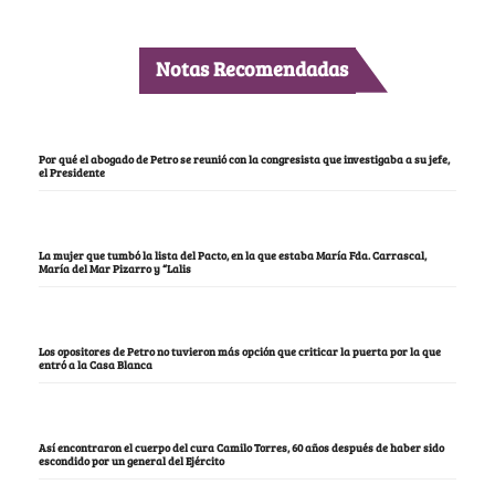
Notas Recomendadas
Por qué el abogado de Petro se reunió con la congresista que investigaba a su jefe,
el Presidente
La mujer que tumbó la lista del Pacto, en la que estaba María Fda. Carrascal,
María del Mar Pizarro y “Lalis
Los opositores de Petro no tuvieron más opción que criticar la puerta por la que
entró a la Casa Blanca
Así encontraron el cuerpo del cura Camilo Torres, 60 años después de haber sido
escondido por un general del Ejército