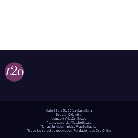
Calle 98a # 51-69 La Castellana
Bogotá, Colombia.
contacto @las2orillas.co
Pauta:
comercial@las2orillas.co
Temas Juridicos:
juridico@las2orillas.co
Todos los derechos reservados. Fundación Las Dos Orillas