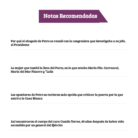
Notas Recomendadas
Por qué el abogado de Petro se reunió con la congresista que investigaba a su jefe,
el Presidente
La mujer que tumbó la lista del Pacto, en la que estaba María Fda. Carrascal,
María del Mar Pizarro y “Lalis
Los opositores de Petro no tuvieron más opción que criticar la puerta por la que
entró a la Casa Blanca
Así encontraron el cuerpo del cura Camilo Torres, 60 años después de haber sido
escondido por un general del Ejército