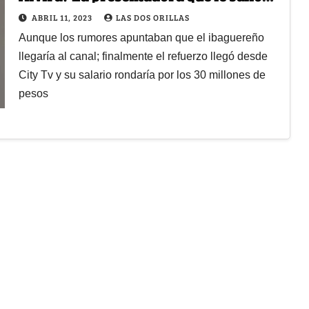
más barata a RCN
ABRIL 11, 2023
LAS DOS ORILLAS
Aunque los rumores apuntaban que el ibaguereño
llegaría al canal; finalmente el refuerzo llegó desde
City Tv y su salario rondaría por los 30 millones de
pesos