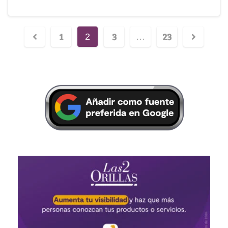
1
3
23
2
…