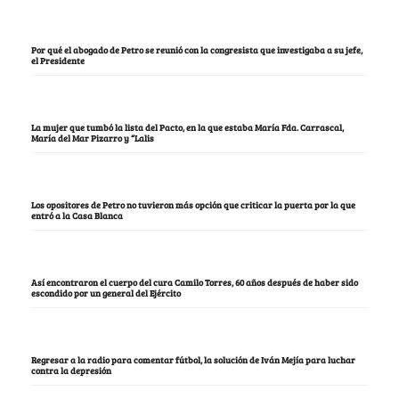
Por qué el abogado de Petro se reunió con la congresista que investigaba a su jefe,
el Presidente
La mujer que tumbó la lista del Pacto, en la que estaba María Fda. Carrascal,
María del Mar Pizarro y “Lalis
Los opositores de Petro no tuvieron más opción que criticar la puerta por la que
entró a la Casa Blanca
Así encontraron el cuerpo del cura Camilo Torres, 60 años después de haber sido
escondido por un general del Ejército
Regresar a la radio para comentar fútbol, la solución de Iván Mejía para luchar
contra la depresión