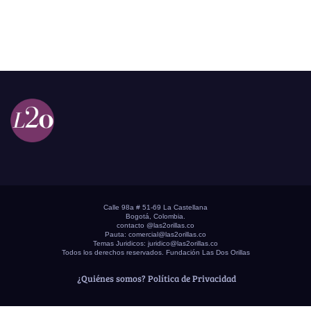
Calle 98a # 51-69 La Castellana
Bogotá, Colombia.
contacto @las2orillas.co
Pauta:
comercial@las2orillas.co
Temas Juridicos:
juridico@las2orillas.co
Todos los derechos reservados. Fundación Las Dos Orillas
¿Quiénes somos?
Política de Privacidad