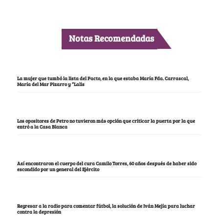
Notas Recomendadas
La mujer que tumbó la lista del Pacto, en la que estaba María Fda. Carrascal,
María del Mar Pizarro y “Lalis
Los opositores de Petro no tuvieron más opción que criticar la puerta por la que
entró a la Casa Blanca
Así encontraron el cuerpo del cura Camilo Torres, 60 años después de haber sido
escondido por un general del Ejército
Regresar a la radio para comentar fútbol, la solución de Iván Mejía para luchar
contra la depresión