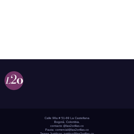
Calle 98a # 51-69 La Castellana
Bogotá, Colombia.
contacto @las2orillas.co
Pauta:
comercial@las2orillas.co
Temas Juridicos:
juridico@las2orillas.co