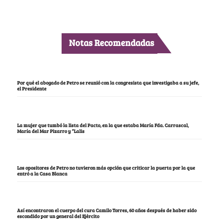
Notas Recomendadas
Por qué el abogado de Petro se reunió con la congresista que investigaba a su jefe,
el Presidente
La mujer que tumbó la lista del Pacto, en la que estaba María Fda. Carrascal,
María del Mar Pizarro y “Lalis
Los opositores de Petro no tuvieron más opción que criticar la puerta por la que
entró a la Casa Blanca
Así encontraron el cuerpo del cura Camilo Torres, 60 años después de haber sido
escondido por un general del Ejército