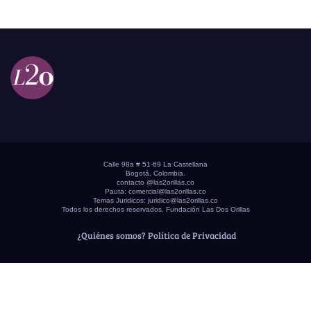
Calle 98a # 51-69 La Castellana
Bogotá, Colombia.
contacto @las2orillas.co
Pauta:
comercial@las2orillas.co
Temas Juridicos:
juridico@las2orillas.co
Todos los derechos reservados. Fundación Las Dos Orillas
¿Quiénes somos?
Política de Privacidad