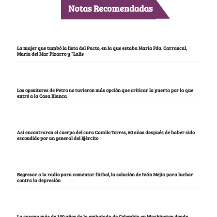
Notas Recomendadas
La mujer que tumbó la lista del Pacto, en la que estaba María Fda. Carrascal,
María del Mar Pizarro y “Lalis
Los opositores de Petro no tuvieron más opción que criticar la puerta por la que
entró a la Casa Blanca
Así encontraron el cuerpo del cura Camilo Torres, 60 años después de haber sido
escondido por un general del Ejército
Regresar a la radio para comentar fútbol, la solución de Iván Mejía para luchar
contra la depresión
La casona más de 100 años de la embajada de Colombia en Washington donde