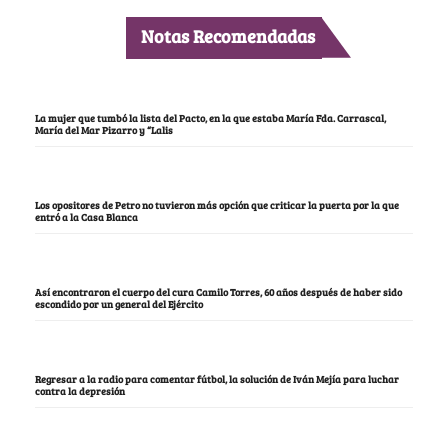
Notas Recomendadas
La mujer que tumbó la lista del Pacto, en la que estaba María Fda. Carrascal,
María del Mar Pizarro y “Lalis
Los opositores de Petro no tuvieron más opción que criticar la puerta por la que
entró a la Casa Blanca
Así encontraron el cuerpo del cura Camilo Torres, 60 años después de haber sido
escondido por un general del Ejército
Regresar a la radio para comentar fútbol, la solución de Iván Mejía para luchar
contra la depresión