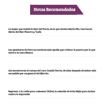
Notas Recomendadas
La mujer que tumbó la lista del Pacto, en la que estaba María Fda. Carrascal,
María del Mar Pizarro y “Lalis
Los opositores de Petro no tuvieron más opción que criticar la puerta por la que
entró a la Casa Blanca
Así encontraron el cuerpo del cura Camilo Torres, 60 años después de haber sido
escondido por un general del Ejército
Regresar a la radio para comentar fútbol, la solución de Iván Mejía para luchar
contra la depresión