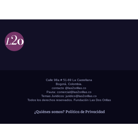
Calle 98a # 51-69 La Castellana
Bogotá, Colombia.
contacto @las2orillas.co
Pauta:
comercial@las2orillas.co
Temas Juridicos:
juridico@las2orillas.co
Todos los derechos reservados. Fundación Las Dos Orillas
¿Quiénes somos?
Política de Privacidad