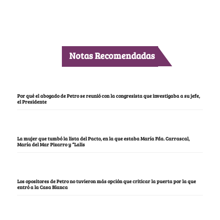
Notas Recomendadas
Por qué el abogado de Petro se reunió con la congresista que investigaba a su jefe,
el Presidente
La mujer que tumbó la lista del Pacto, en la que estaba María Fda. Carrascal,
María del Mar Pizarro y “Lalis
Los opositores de Petro no tuvieron más opción que criticar la puerta por la que
entró a la Casa Blanca