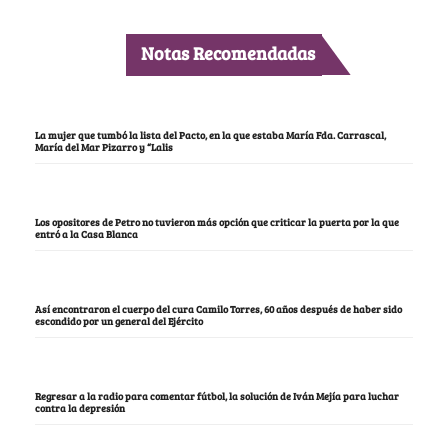
Notas Recomendadas
La mujer que tumbó la lista del Pacto, en la que estaba María Fda. Carrascal,
María del Mar Pizarro y “Lalis
Los opositores de Petro no tuvieron más opción que criticar la puerta por la que
entró a la Casa Blanca
Así encontraron el cuerpo del cura Camilo Torres, 60 años después de haber sido
escondido por un general del Ejército
Regresar a la radio para comentar fútbol, la solución de Iván Mejía para luchar
contra la depresión