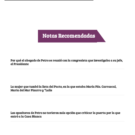
Notas Recomendadas
Por qué el abogado de Petro se reunió con la congresista que investigaba a su jefe,
el Presidente
La mujer que tumbó la lista del Pacto, en la que estaba María Fda. Carrascal,
María del Mar Pizarro y “Lalis
Los opositores de Petro no tuvieron más opción que criticar la puerta por la que
entró a la Casa Blanca