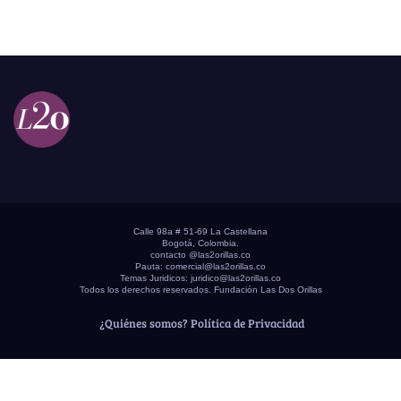
Calle 98a # 51-69 La Castellana
Bogotá, Colombia.
contacto @las2orillas.co
Pauta:
comercial@las2orillas.co
Temas Juridicos:
juridico@las2orillas.co
Todos los derechos reservados. Fundación Las Dos Orillas
¿Quiénes somos?
Política de Privacidad