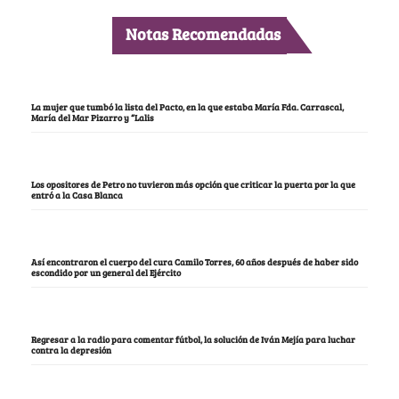
Notas Recomendadas
La mujer que tumbó la lista del Pacto, en la que estaba María Fda. Carrascal,
María del Mar Pizarro y “Lalis
Los opositores de Petro no tuvieron más opción que criticar la puerta por la que
entró a la Casa Blanca
Así encontraron el cuerpo del cura Camilo Torres, 60 años después de haber sido
escondido por un general del Ejército
Regresar a la radio para comentar fútbol, la solución de Iván Mejía para luchar
contra la depresión