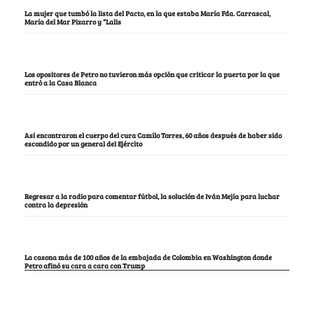
La mujer que tumbó la lista del Pacto, en la que estaba María Fda. Carrascal,
María del Mar Pizarro y “Lalis
Los opositores de Petro no tuvieron más opción que criticar la puerta por la que
entró a la Casa Blanca
Así encontraron el cuerpo del cura Camilo Torres, 60 años después de haber sido
escondido por un general del Ejército
Regresar a la radio para comentar fútbol, la solución de Iván Mejía para luchar
contra la depresión
La casona más de 100 años de la embajada de Colombia en Washington donde
Petro afinó su cara a cara con Trump