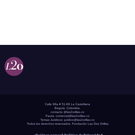
Calle 98a # 51-69 La Castellana
Bogotá, Colombia.
contacto @las2orillas.co
Pauta:
comercial@las2orillas.co
Temas Juridicos:
juridico@las2orillas.co
Todos los derechos reservados. Fundación Las Dos Orillas
¿Quiénes somos?
Política de Privacidad