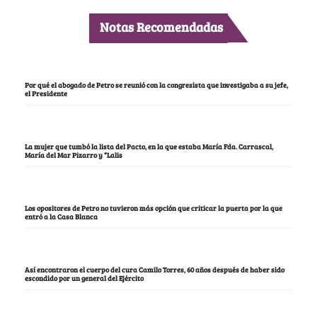
Notas Recomendadas
Por qué el abogado de Petro se reunió con la congresista que investigaba a su jefe,
el Presidente
La mujer que tumbó la lista del Pacto, en la que estaba María Fda. Carrascal,
María del Mar Pizarro y “Lalis
Los opositores de Petro no tuvieron más opción que criticar la puerta por la que
entró a la Casa Blanca
Así encontraron el cuerpo del cura Camilo Torres, 60 años después de haber sido
escondido por un general del Ejército