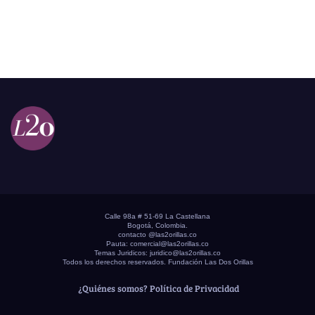
Calle 98a # 51-69 La Castellana
Bogotá, Colombia.
contacto @las2orillas.co
Pauta:
comercial@las2orillas.co
Temas Juridicos:
juridico@las2orillas.co
Todos los derechos reservados. Fundación Las Dos Orillas
¿Quiénes somos?
Política de Privacidad