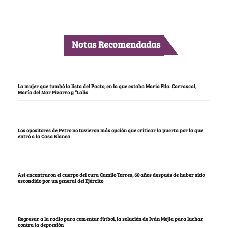
Notas Recomendadas
La mujer que tumbó la lista del Pacto, en la que estaba María Fda. Carrascal,
María del Mar Pizarro y “Lalis
Los opositores de Petro no tuvieron más opción que criticar la puerta por la que
entró a la Casa Blanca
Así encontraron el cuerpo del cura Camilo Torres, 60 años después de haber sido
escondido por un general del Ejército
Regresar a la radio para comentar fútbol, la solución de Iván Mejía para luchar
contra la depresión