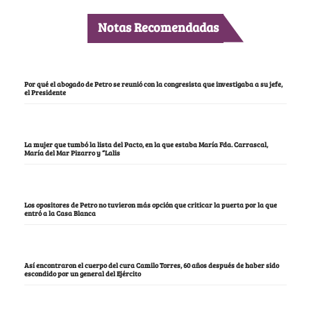
Notas Recomendadas
Por qué el abogado de Petro se reunió con la congresista que investigaba a su jefe,
el Presidente
La mujer que tumbó la lista del Pacto, en la que estaba María Fda. Carrascal,
María del Mar Pizarro y “Lalis
Los opositores de Petro no tuvieron más opción que criticar la puerta por la que
entró a la Casa Blanca
Así encontraron el cuerpo del cura Camilo Torres, 60 años después de haber sido
escondido por un general del Ejército