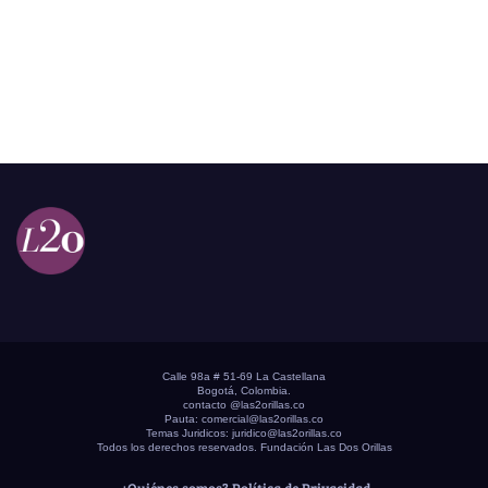
Calle 98a # 51-69 La Castellana
Bogotá, Colombia.
contacto @las2orillas.co
Pauta:
comercial@las2orillas.co
Temas Juridicos:
juridico@las2orillas.co
Todos los derechos reservados. Fundación Las Dos Orillas