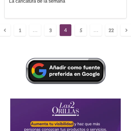
La caricatura de la semana
1
3
5
22
…
4
…