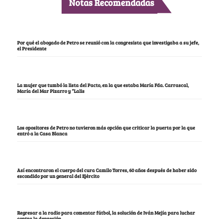
Notas Recomendadas
Por qué el abogado de Petro se reunió con la congresista que investigaba a su jefe,
el Presidente
La mujer que tumbó la lista del Pacto, en la que estaba María Fda. Carrascal,
María del Mar Pizarro y “Lalis
Los opositores de Petro no tuvieron más opción que criticar la puerta por la que
entró a la Casa Blanca
Así encontraron el cuerpo del cura Camilo Torres, 60 años después de haber sido
escondido por un general del Ejército
Regresar a la radio para comentar fútbol, la solución de Iván Mejía para luchar
contra la depresión