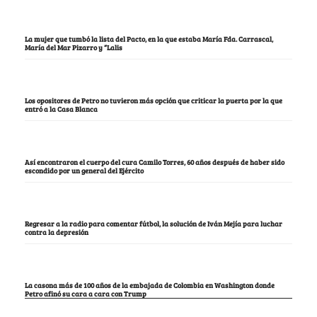
La mujer que tumbó la lista del Pacto, en la que estaba María Fda. Carrascal,
María del Mar Pizarro y “Lalis
Los opositores de Petro no tuvieron más opción que criticar la puerta por la que
entró a la Casa Blanca
Así encontraron el cuerpo del cura Camilo Torres, 60 años después de haber sido
escondido por un general del Ejército
Regresar a la radio para comentar fútbol, la solución de Iván Mejía para luchar
contra la depresión
La casona más de 100 años de la embajada de Colombia en Washington donde
Petro afinó su cara a cara con Trump